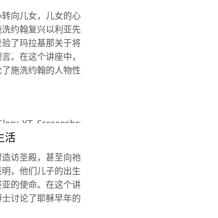
心转向儿女，儿女的心
施洗约翰复兴以利亚先
应验了玛拉基那关于将
预言。在这个讲座中，
论了施洗约翰的人物性
。
生活
时造访圣殿，甚至向祂
表明，他们儿子的出生
赛亚的使命。在这个讲
博士讨论了耶稣早年的