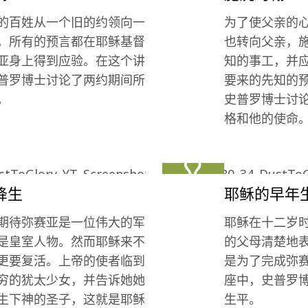
的百姓从一个旧的约领向一
为了使父亲的
，所有的预言都在耶稣基督
也转向父亲，
亚身上得到应验。在这个讲
知的事工，并
普罗博士讨论了两约期间所
要来的先知的
。
史普罗博士讨
格和他的使命
降生
耶稣的早年
期待弥赛亚是一位伟大的军
耶稣在十二岁
是皇室人物。然而耶稣来不
的父母清楚地
更要复活。上帝的使者临到
是为了完成弥
穷的犹太少女，并告诉她她
座中，史普罗
生下神的圣子，这就是耶稣
生平。