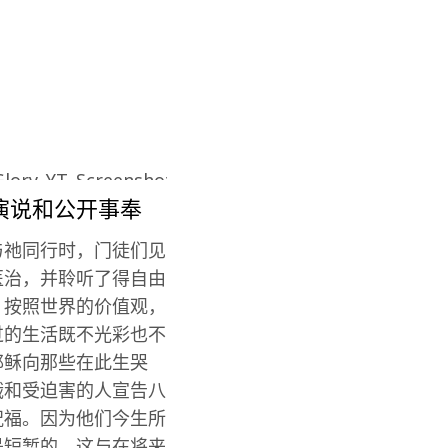
演说和公开事奉
与祂同行时，门徒们见
医治，并聆听了得自由
，按照世界的价值观，
过的生活既不光彩也不
耶稣向那些在此生哭
饿和受迫害的人宣告八
祝福。因为他们今生所
是短暂的，这与在将来