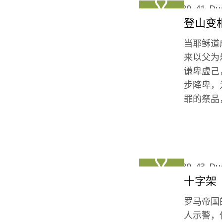
登山变
当耶稣道
来以父为
谦卑虚己
步降卑，
罪的祭品
十字架
罗马帝国
人示警，