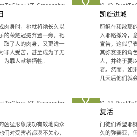
相
凯旋进城
成肉身时，祂就将祂长久以
耶稣在和散那
乐的荣耀冠冕弃置一旁。祂
入耶路撒冷，
，取了人的肉身，又更进一
宣告，这似乎
为罪人受苦，甚至成为了无
其弥赛亚的角
，为罪人献祭牺牲。
人，并终于要
者。然而，如
几天后他们就
复活
的凶猛形象成功有效地向众
门徒们希望耶
他们对受害者都漠不关心，
久的弥赛亚，