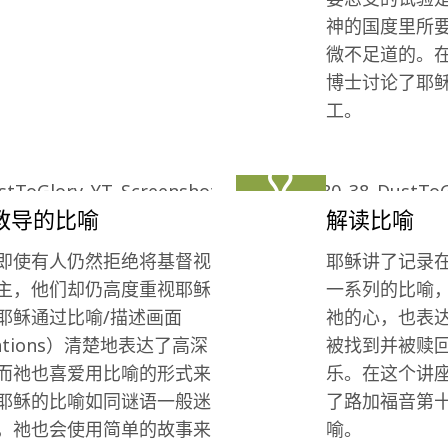
神的国度里所
微不足道的。
博士讨论了耶
工。
教导的比喻
解读比喻
即使有人仍然拒绝将基督视
耶稣讲了记录
主，他们却仍高度重视耶稣
一系列的比喻
耶稣通过比喻/描述画面
祂的心，也表
trations）清楚地表达了高深
被找到并被赎
而祂也喜爱用比喻的形式来
乐。在这个讲
耶稣的比喻如同谜语一般迷
了路加福音第
，祂也会使用简单的故事来
喻。