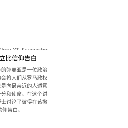
腓立比信仰告白
待的弥赛亚是一位政治
祂会将人们从罗马政权
只是向最亲近的人透露
身分和使命。在这个讲
博士讨论了彼得在该撒
信仰告白。