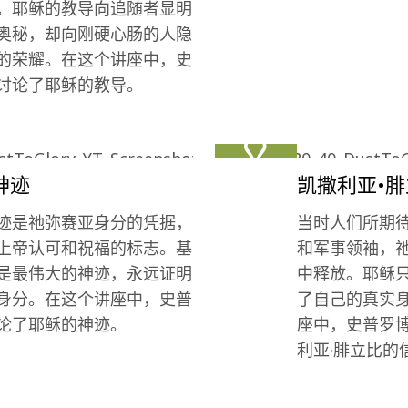
。耶稣的教导向追随者显明
奥秘，却向刚硬心肠的人隐
的荣耀。在这个讲座中，史
讨论了耶稣的教导。
神迹
凯撒利亚•
迹是祂弥赛亚身分的凭据，
当时人们所期
上帝认可和祝福的标志。基
和军事领袖，
是最伟大的神迹，永远证明
中释放。耶稣
身分。在这个讲座中，史普
了自己的真实
论了耶稣的神迹。
座中，史普罗
利亚·腓立比的