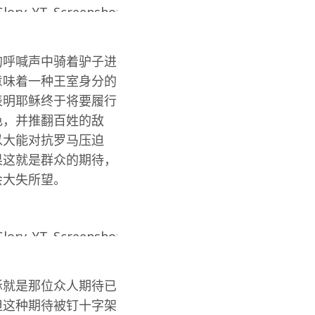
的呼喊声中骑着驴子进
意味着一种王室身分的
表明耶稣终于将要履行
色，并推翻百姓的敌
以大能对抗罗马压迫
果这就是群众的期待，
会大失所望。
稣就是那位众人期待已
但这种期待被钉十字架