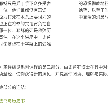
耶稣只是兵丁手下众多受害
的恐惧彻底地
一位。他们谁都没有意识
绝望，以至于
极力钉死在木头上要诅咒的
中复活的消息
也正在将罪的咒诅背负在自
那一位。耶稣的死是救赎历
事件。在这个讲座中，史普
讨论基督在十字架上的受难
》圣经综览系列课程的第三部分，由史普罗博士在其中对
读圣经，使你获得新的洞见，并提高你阅读、理解与实际
他部分的连结：
法书与历史书