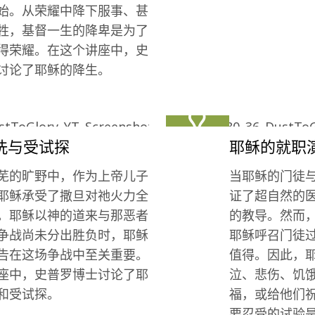
始。从荣耀中降下服事、甚
牲，基督一生的降卑是为了
得荣耀。在这个讲座中，史
讨论了耶稣的降生。
洗与受试探
耶稣的就职
芜的旷野中，作为上帝儿子
当耶稣的门徒
耶稣承受了撒旦对祂火力全
证了超自然的
。耶稣以神的道来与那恶者
的教导。然而
争战尚未分出胜负时，耶稣
耶稣呼召门徒
告在这场争战中至关重要。
值得。因此，
座中，史普罗博士讨论了耶
泣、悲伤、饥
和受试探。
福，或给他们
要忍受的试验