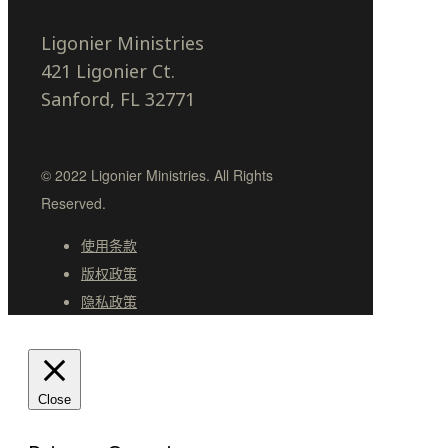
Ligonier Ministries
421 Ligonier Ct.
Sanford, FL 32771
© 2022 Ligonier Ministries. All Rights
Reserved.
使用条款
版权政策
隐私政策
Close