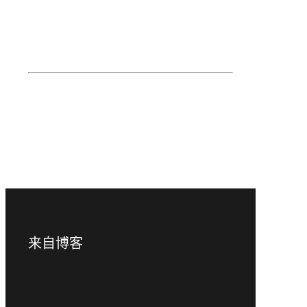
下载影片档案
下载录音档案
返回系列页面
来自博客