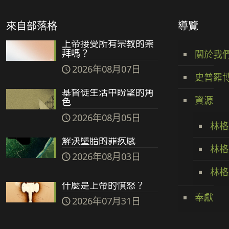
來自部落格
導覽
上帝接受所有宗教的崇
拜嗎？
關於我
2026年08月07日
史普羅
基督徒生活中盼望的角
資源
色
2026年08月05日
林格
解決墮胎的罪疚感
林格
2026年08月03日
林格
什麼是上帝的憤怒？
奉獻
2026年07月31日