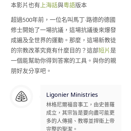
本影片也有
上海話
與
粵語
版本
超過500年前，一位名叫馬丁‧路德的德國
修士開始了一場抗議，這場抗議後來爆發
成遍及全世界的運動。那麼，這場新教徒
的宗教改革究竟有什麼目的？這部
短片
是
一個能幫助你得到答案的工具。與你的親
朋好友分享吧。
Ligonier Ministries
林格尼爾福音事工，由史普羅
成立，其宗旨是要向盡可能更
多的人傳揚、教導並捍衛上帝
完整的聖潔。