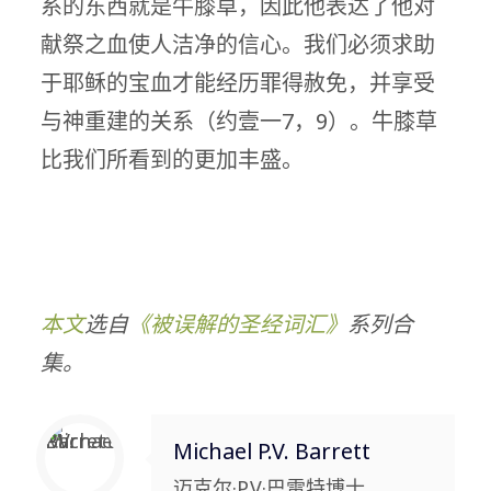
系的东西就是牛膝草，因此他表达了他对
献祭之血使人洁净的信心。我们必须求助
于耶稣的宝血才能经历罪得赦免，并享受
与神重建的关系（约壹一7，9）。牛膝草
比我们所看到的更加丰盛。
本文
选自
《
被误解的圣经词汇
》
系列合
集。
Michael P.V. Barrett
迈克尔·P.V·巴雷特博士