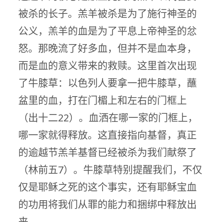
被杀的长子。羔羊被杀是为了施行神圣的
公义，羔羊的血是为了平息上帝神圣的忿
怒。那晚流了好多血，但并不是血本身，
而是血的意义带来的救赎。这里首次出现
了牛膝草：以色列人要拿一把牛膝草，蘸
盆里的血，打在门楣上和左右的门框上
（出十二22）。血洒在哪一家的门框上，
哪一家就得释放。这直接指向基督，真正
的逾越节羔羊基督已经被杀为我们献祭了
（林前五7）。牛膝草特别提醒我们，不仅
仅是耶稣之死的这个事实，还有耶稣宝血
的功用将我们从罪的能力和捆绑中释放出
来。