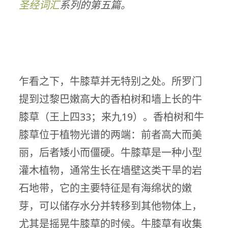
圣经词汇
系列的第五篇。
乍看之下，牛膝草并无特别之处。所罗门
提到过黎巴嫩高大的香柏树和墙上长的牛
膝草（王上四33；来九19）。香柏树和牛
膝草位于植物光谱的两端：前者高大而美
丽，后者矮小而僵硬。牛膝草是一种小型
灌木植物，通常生长在墙壁这类干旱的岩
石地带，它的主要特征是有海绵状的嫩
芽，可以储存水分并转移到其他物体上，
尤其是摇晃牛膝草的时候。牛膝草有收集