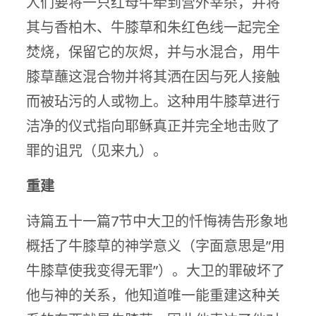
人们要将一只红母牛牵到营外宰杀，并将
其与香柏木、牛膝草和朱红色线一起完全
焚烧，保留它的灰烬，并与水混合，用牛
膝草蘸这混合物并将其洒在因与死人接触
而被玷污的人或物上。这种用牛膝草进行
洁净的仪式指向耶稣真正并完全地击败了
罪的诅咒（见来九）。
重建
诗篇五十一篇7节中大卫的忏悔祷告形象地
概括了牛膝草的神学意义（字面意思是”用
牛膝草使我变得无罪”）。大卫的罪破坏了
他与神的关系，他知道唯一能重建这种关