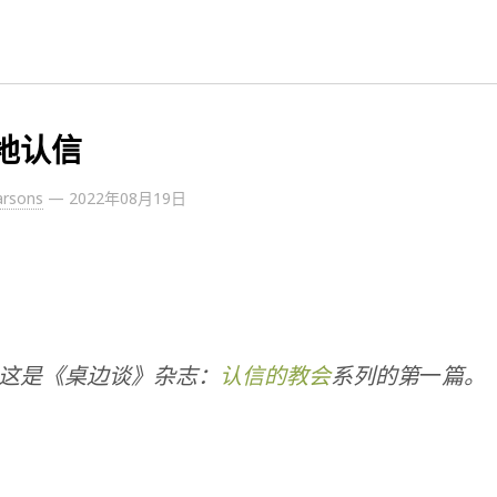
地认信
arsons
—
2022年08月19日
这是《桌边谈》杂志：
认信的教会
系列的第
一
篇。