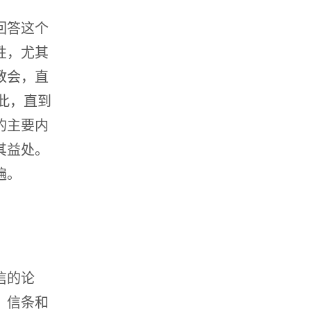
回答这个
性，尤其
教会，直
此，直到
的主要内
其益处。
遍。
信的论
。信条和