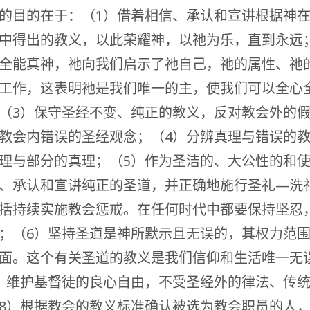
的目的在于：（1）借着相信、承认和宣讲根据神
中得出的教义，以此荣耀神，以祂为乐，直到永远
全能真神，祂向我们启示了祂自己，祂的属性、祂
工作，这表明祂是我们唯一的主，使我们可以全心
（3）保守圣经不变、纯正的教义，反对教会外的
教会内错误的圣经观念；（4）分辨真理与错误的
理与部分的真理；（5）作为圣洁的、大公性的和
、承认和宣讲纯正的圣道，并正确地施行圣礼—洗
括持续实施教会惩戒。在任何时代中都要保持坚忍
；（6）坚持圣道是神所默示且无误的，其权力范
面。这个有关圣道的教义是我们信仰和生活唯一无
）维护基督徒的良心自由，不受圣经外的律法、传
8）根据教会的教义标准确认被选为教会职员的人