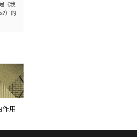
是《我
ds?）的
的作用