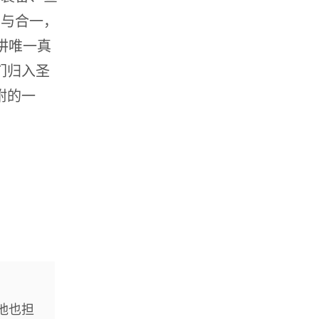
安与合一，
讲唯一真
们归入圣
咐的一
他也担