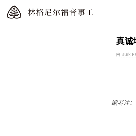
真诚
由
Burk P
编者注：