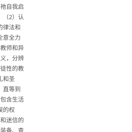
在祂自我启
；（2）认
的律法和
全意全力
假教师和异
教义，分辨
使徒性的教
礼和圣
，直等到
围包含生活
误的权
统和迷信的
，装备、查