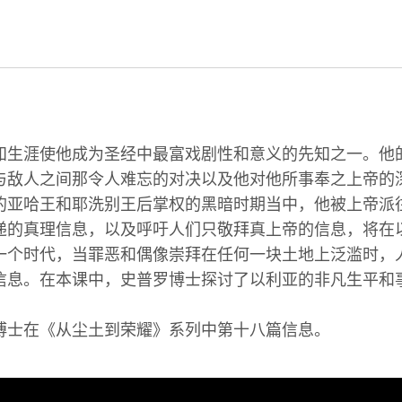
知生涯使他成为圣经中最富戏剧性和意义的先知之一。他
与敌人之间那令人难忘的对决以及他对他所事奉之上帝的
的亚哈王和耶洗别王后掌权的黑暗时期当中，他被上帝派
递的真理信息，以及呼吁人们只敬拜真上帝的信息，将在
一个时代，当罪恶和偶像崇拜在任何一块土地上泛滥时，
信息。在本课中，史普罗博士探讨了以利亚的非凡生平和
博士在《从尘土到荣耀》系列中第十八篇信息。