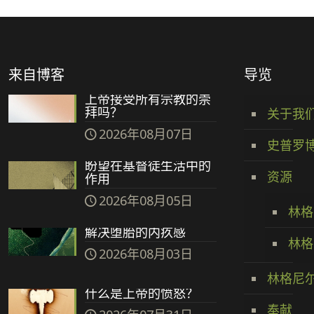
来自博客
导览
上帝接受所有宗教的崇
拜吗？
关于我
2026年08月07日
史普罗
盼望在基督徒生活中的
资源
作用
2026年08月05日
林格
解决堕胎的内疚感
林格
2026年08月03日
林格尼
什么是上帝的愤怒？
奉献