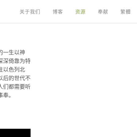
关于我们
博客
资源
奉献
繁體
的一生以神
深深倚靠为特
往以色列北
以后的世代不
人们都需要听
事奉。