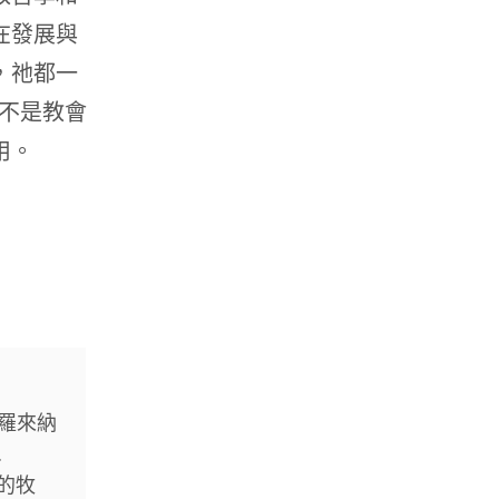
在發展與
，祂都一
並不是教會
用。
卡羅來納
.
的牧