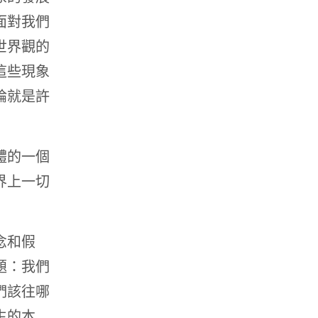
面對我們
世界觀的
這些現象
論就是許
體的一個
界上一切
念和假
題：我們
們該往哪
生的本