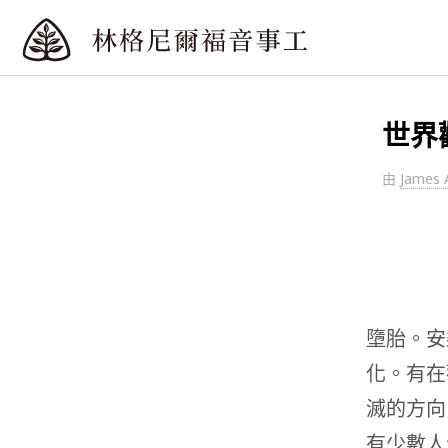
世界
由
James 
墮胎。安
化。有在
滅的方向
有少數人