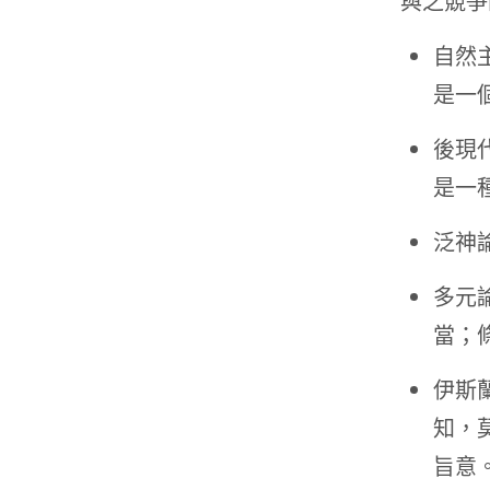
與之競爭
自然
是一
後現
是一
泛神
多元
當；
伊斯
知，
旨意