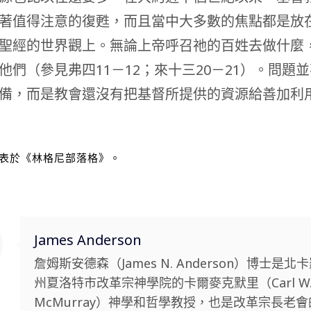
著值得注意的復甦，而且當中大多數的焦點都是放
聖經的世界觀上。無論上帝呼召祂的百姓去做什麼
他們（參見弗四11－12；來十三20－21）。問題
備，而是教會還沒有把基督所提供的資源給善加利
表於
《林格尼部落格》
。
James Anderson
詹姆斯安德森（James N. Anderson）博士是北
州夏洛特市改革宗神學院的卡爾麥克默里（Carl W
McMurray）神學和哲學教授，也是改革宗長老會