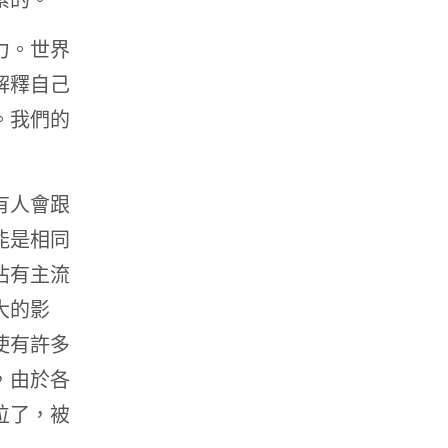
力。世界
解釋自己
。我們的
有人會跟
能是相同
佔有主流
大的影
使有許多
，由於各
位了，被