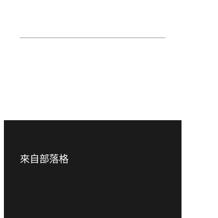
下載影片檔案
下載錄音檔案
返回系列頁面
來自部落格