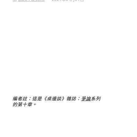
編者註：這是《桌邊談》雜誌：
爭論
系列
的第十章。