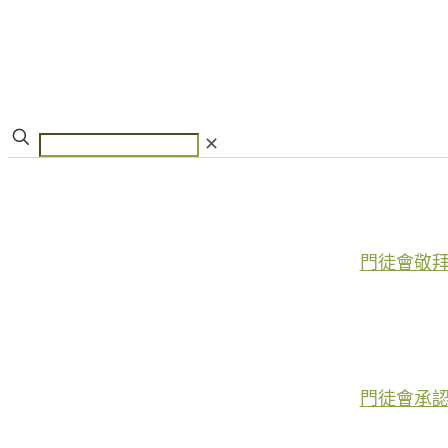
✕
門徒會敬
門徒會承