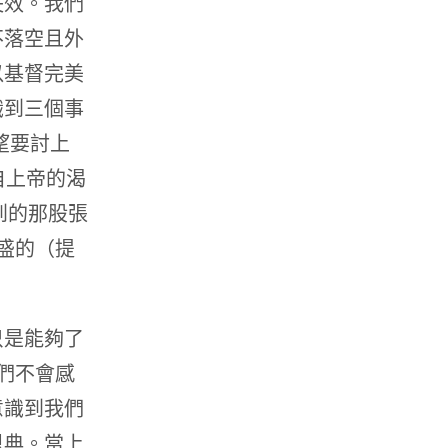
失效。我們
不落空且外
以基督完美
識到三個事
望要討上
自上帝的渴
到的那股張
盛的（提
只是能夠了
們不會感
意識到我們
恩典。當上