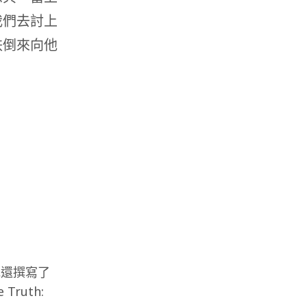
我們去討上
跌倒來向他
他還撰寫了
ruth: