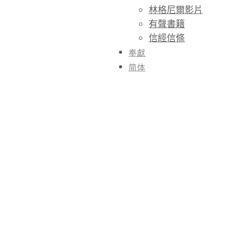
林格尼爾影片
有聲書籍
信經信條
奉獻
简体