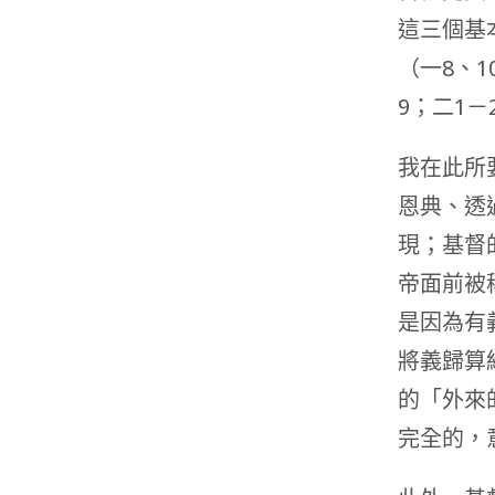
這三個基
（一8、
9；二1－
我在此所
恩典、透
現；基督
帝面前被
是因為有
將義歸算
的「外來
完全的，