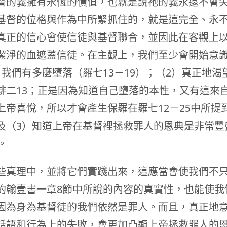
督的義擁有永恆的價值，也就是說祂的義永遠不會
基督的位格與作為中所緊抓住的，就是這完全、永
真正的信心會使信徒與基督聯合，並因此在客觀上
潔淨的血遮蓋信徒。在主觀上，我們至少會開始意
）我們有多麼墮落（羅七13－19）；（2）真正地渴
腓二13；正是因為知道自己墮落的本性，又有這來
上帝喜悅，所以才會產生保羅在羅七12－25中所提
及（3）知道上帝在基督裡拯救罪人的恩典是非常豐
。
些真理中，並將它們實踐出來，這應當會使我們不
約翰壹書一章8節中所說的內容的真實性，也能使我
因為身為基督徒的我們依然是罪人。而且，真正地
話語和行為上的失敗，會更加凸顯上帝拯救罪人的