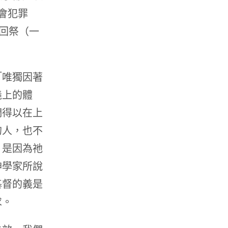
會犯罪
回祭（一
「唯獨因著
義上的體
們得以在上
的人，也不
，是因為祂
神學家所說
基督的義是
求。