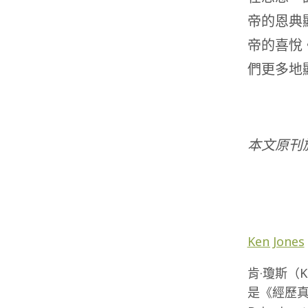
帝的恩典
帝的喜悅
們更多地
本文原刊
Ken Jones
肯·瓊斯（
是《經歷真理