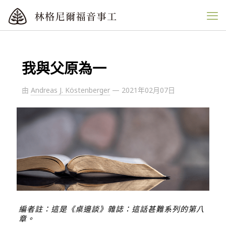
我與父原為一
由
Andreas J. Köstenberger
—
2021年02月07日
編者註：這是《桌邊談》雜誌：
這話甚難
系列的第八
章。