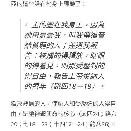
亞的這些話在祂身上應驗了：
主的靈在我身上，因為
祂用膏膏我，叫我傳福音
給貧窮的人；差遣我報
告：被擄的得釋放，瞎眼
的得看見，叫那受壓制的
得自由，報告上帝悅納人
的禧年（路四18－19）。
釋放被擄的人，使窮人和受壓迫的人得自
由，是祂神聖使命的核心（太四24；路六
20；七18－23；十四12－24；約八36)。