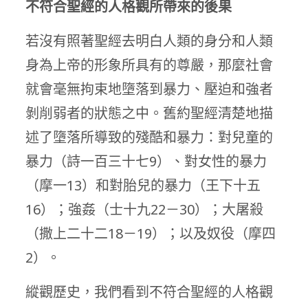
不符合聖經的人格觀所帶來的後果
若沒有照著聖經去明白人類的身分和人類
身為上帝的形象所具有的尊嚴，那麼社會
就會毫無拘束地墮落到暴力、壓迫和強者
剝削弱者的狀態之中。舊約聖經清楚地描
述了墮落所導致的殘酷和暴力：對兒童的
暴力（詩一百三十七9）、對女性的暴力
（摩一13）和對胎兒的暴力（王下十五
16）；強姦（士十九22－
30）；大屠殺
（撒上二十二18－19）；以及奴役（摩四
2）。
縱觀歷史，我們看到不符合聖經的人格觀