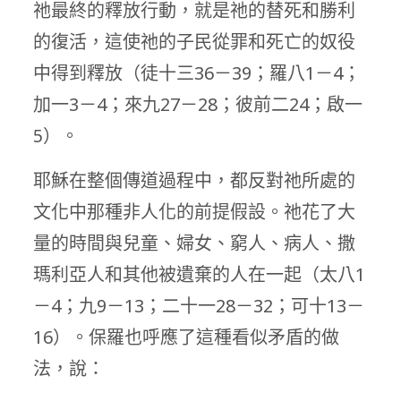
祂最終的釋放行動，就是祂的替死和勝利
的復活，這使祂的子民從罪和死亡的奴役
中得到釋放（徒十三36－39；羅八1－4；
加一3－4；來九27－28；彼前二24；啟一
5）。
耶穌在整個傳道過程中，都反對祂所處的
文化中那種非人化的前提假設。祂花了大
量的時間與兒童、婦女、窮人、病人、撒
瑪利亞人和其他被遺棄的人在一起（太八1
－4；九9－13；二十一28－32；可十13－
16）。保羅也呼應了這種
看似矛盾的做
法，說：