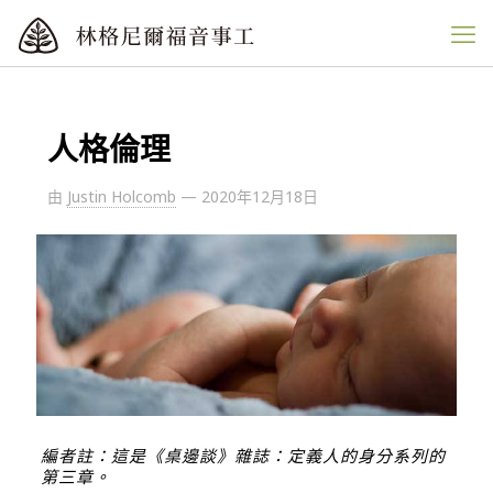
人格倫理
由
Justin Holcomb
—
2020年12月18日
編者註：這是《桌邊談》雜誌：
定義人的身分
系列的
第三章。