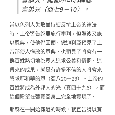
貧窮人。誰都不可心裡謀
害弟兄（亞七9－10）。
當以色列人失敗並持續反抗上帝的律法
時，上帝警告說要施行審判，但隨後又施
以恩典，使他們回頭。撒迦利亞預見了上
帝那使人悔改的恩典，也預見了將會有一
群百姓熱切地為眾人追求公義和憐憫。這
帶來的成果，就是有許多不信的人將會來
懇求耶和華的恩（亞八20－23）。上帝的
百姓將成為外邦人的光（賽四十九6），而
這個盼望在彌賽亞身上完全地實現了。
耶穌在一開始傳道的時候，就宣告說以賽