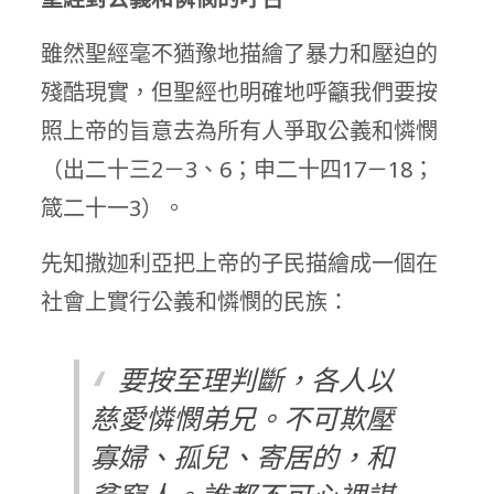
雖然聖經毫不猶豫地描繪了暴力和壓迫的
殘酷現實，但聖經也明確地呼籲我們要按
照上帝的旨意去為所有人爭取公義和憐憫
（出二十三2－3、6；申二十四17－18；
箴二十一3）。
先知撒迦利亞把上帝的子民描繪成一個在
社會上實行公義和憐憫的民族：
要按至理判斷，各人以
慈愛憐憫弟兄。不可欺壓
寡婦、孤兒、寄居的，和