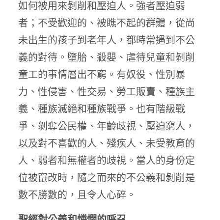
如何被用來剝削和壓迫人。強者壓迫弱
者；不受歡迎的、被瞧不起的群體，從尚
未出生的孩子到老年人，都時常遇到不公
義的對待。墮胎、殺嬰、虐待兒童和剝削
童工的事情層出不窮。有奴役、性別暴
力、性侵害、性交易、勞工販賣、種族主
義、種族滅絕和種族戰爭。也有階級戰
爭、剝奪公民權、年齡歧視、壓迫窮人，
以及對不喜歡的人、殘疾人、未受教育的
人、弱者和無權者的歧視。當人的身份定
位被竄改時，隨之而來的不公義和剝削是
數不勝數的，且令人心碎。
聖經對公義和憐憫的呼召