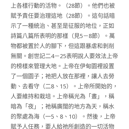
上各樣行動的活物。（28節）。他們也被
賦予責任要治理這地（28節）。這句話暗
示了一種統治、甚至是征服的地位，正如
詩篇八篇所表明的那樣（見5－8節）。萬
物都被置於人的腳下，但這跟暴虐和剝削
無關。創世記二4－25表明說人要效法上帝
的榜樣來管理大地。上帝在伊甸園裡設置
了一個園子；祂把人放在那裡，讓人去勞
動、去看守（二8、15）。上帝所開始的，
人要維持和栽培。上帝稱光為「晝」，稱
暗為「夜」；祂稱廣闊的地方為天，稱水
的聚處為海（一5、8、10）。然後，上帝
賦予人任務，要人給祂所創造的一切活物