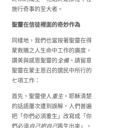
施行奇事的至大者。
聖靈在信徒裡面的奇妙作為
同樣地，我們也當按著聖靈在得
蒙救贖之人生命中工作的廣度，
讚美與感恩聖靈的
全備
。請留意
聖靈在蒙主恩召的選民中所行的
七項工作：
首先，聖靈使人
重生
。耶穌清楚
的話語屢次遭到誤解。人們普遍
把「你們必須重生」改寫成「你
們必須
自己把自己
再生出來」。