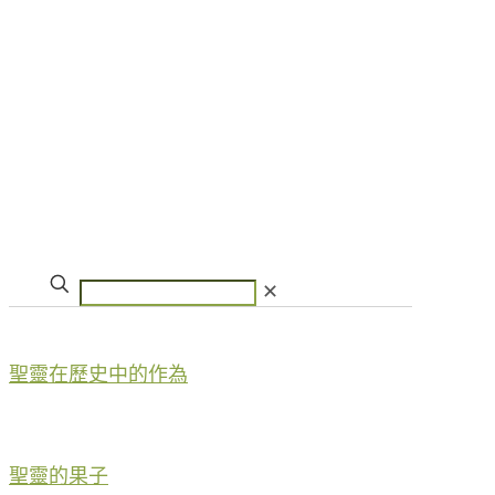
✕
聖靈在歷史中的作為
聖靈的果子