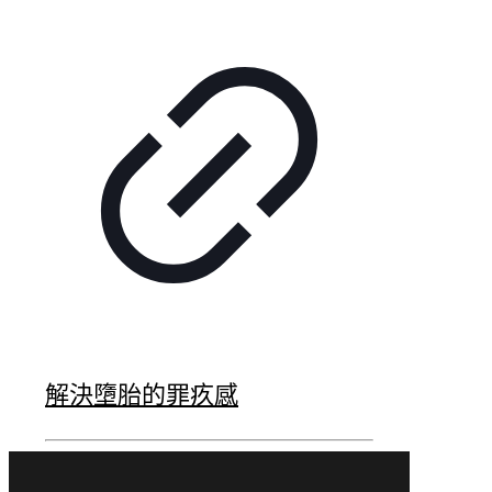
解決墮胎的罪疚感