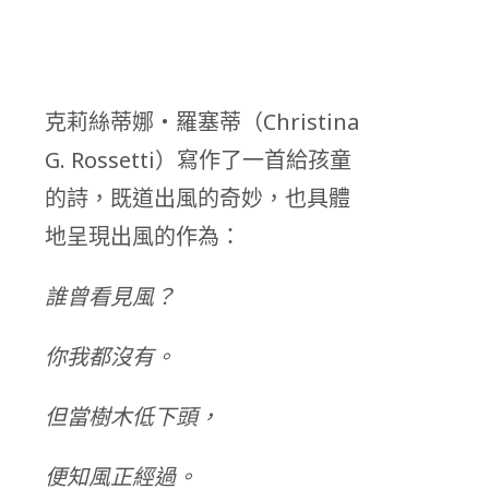
克莉絲蒂娜・羅塞蒂（Christina
G. Rossetti）寫作了一首給孩童
的詩，既道出風的奇妙，也具體
地呈現出風的作為：
誰曾看見風？
你我都沒有。
但當樹木低下頭，
便知風正經過。