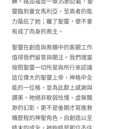
穌。路加福音一章35節記載，聖
靈臨到童女馬利亞，至高者的能
力蔭庇了她；離了聖靈，便不會
有成了肉身的救主。
聖靈在創造與救贖中的客觀工作
值得我們留意與關注。我們理當
按照聖靈一切所是與所行來認識
這位偉大的聖靈上帝、神格中全
能的一位格，並為此獻上感謝與
讚美。祂絕非軟弱怯懦、虛無飄
渺的幻影，更不是後期才寫進救
贖歷程的神聖角色。自創造以至
終末的成全，祂始終是那位不住