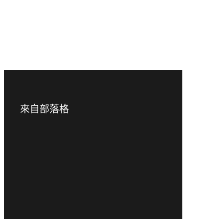
下載影片檔案
下載錄音檔案
返回系列頁面
來自部落格