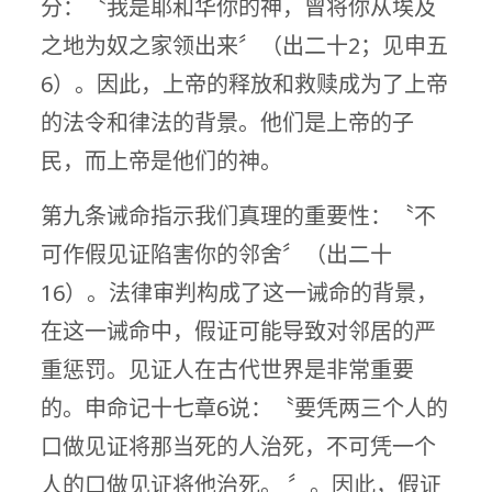
分：〝我是耶和华你的神，曾将你从埃及
之地为奴之家领出来〞（出二十2；见申五
6）。因此，上帝的释放和救赎成为了上帝
的法令和律法的背景。他们是上帝的子
民，而上帝是他们的神。
第九条诫命指示我们真理的重要性：〝不
可作假见证陷害你的邻舍〞（出二十
16）。法律审判构成了这一诫命的背景，
在这一诫命中，假证可能导致对邻居的严
重惩罚。见证人在古代世界是非常重要
的。申命记十七章6说：〝要凭两三个人的
口做见证将那当死的人治死，不可凭一个
人的口做见证将他治死。 〞。因此，假证