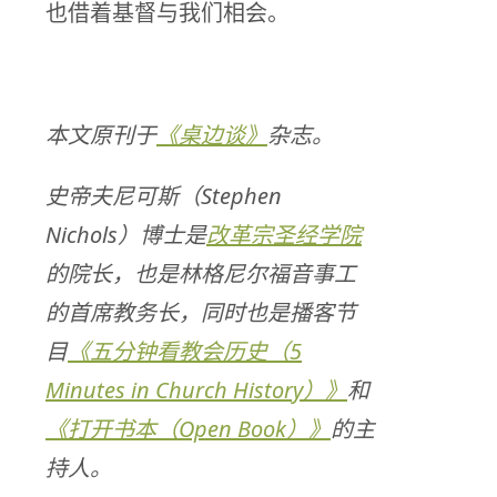
也借着基督与我们相会。
本文原刊于
《桌边谈》
杂志。
史帝夫尼可斯（Stephen
Nichols）博士是
改革宗圣经学院
的院长，也是林格尼尔福音事工
的首席教务长，同时也是播客节
目
《五分钟看教会历史（5
Minutes in Church History）》
和
《打开书本（Open Book）》
的主
持人。