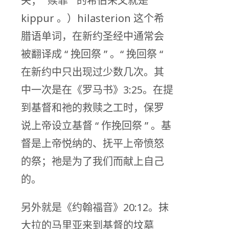
关；“ 赎罪 ” 的希伯来文就是
kippur 。）hilasterion 这个希
腊语单词，在新约圣经中通常会
被翻译成 “ 挽回祭 ” 。“ 挽回祭 “
在新约中只出现过少数几次。其
中一次是在《罗马书》3:25。在提
到基督和祂的救赎之工时，保罗
说上帝设立基督 “ 作挽回祭 ” 。基
督是上帝悦纳的、抚平上帝愤怒
的祭；祂是为了我们而献上自己
的。
另外就是《约翰福音》20:12。抹
大拉的马里亚来到基督的坟墓