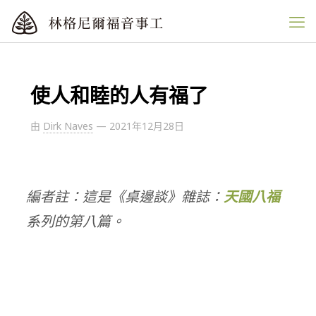
使人和睦的人有福了
由
Dirk Naves
—
2021年12月28日
編者註：這是《桌邊談》雜誌：
天國八福
系列的第八篇。