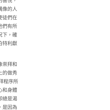
的喜悅，
偶像的人
使徒們在
他們有所
況下，確
伯特利獻
像崇拜和
上的做秀
拜程序所
心和身體
卻總是渴
，是因為