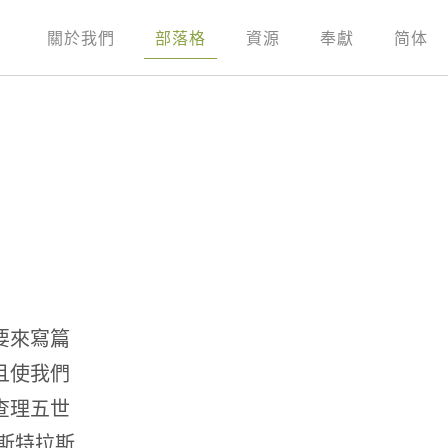
關於我們
部落格
資源
奉獻
简体
要來寫篇
且使我們
查理五世
。斯特拉斯