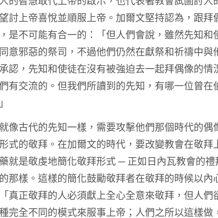
人的智慧取代上帝的啟示，也代表著教會試圖討人
望討上帝喜悅並順服上帝。加爾文堅持認為，跟拜
，是不可能有合一的：「但人們會說，雖然先知和
同意邪惡的祭司，不過他們仍然在獻祭和祈禱中與
承認，先知和使徒在沒有被強迫去一起拜偶像的情
們有交流的。但我們所讀到的先知，有哪一位曾在
」
就像古代的先知一樣，需要攻擊他們那個時代的偶
形式的敬拜。在加爾文的時代，要改變教會在敬拜
藥就是敬虔地簡化敬拜形式 ─ 正如日內瓦教會的禮
的那樣。這樣的簡化鼓勵敬拜者在敬拜的時候以內
「真正敬拜的人必須獻上全心全意來敬拜，但人們
種完全不同的模式來服事上帝；人們之所以這樣做