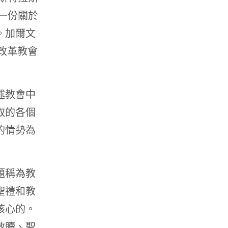
草一份關於
。加爾文
〈改革教會
述教會中
取的各個
的情勢為
題稱為教
聖禮和教
核心的。
救贖、聖