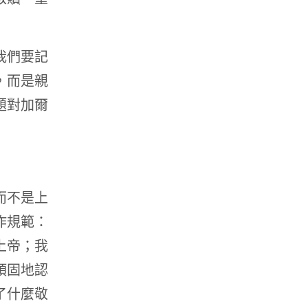
我們要記
，而是親
題對加爾
而不是上
作規範：
上帝；我
頑固地認
了什麼敬