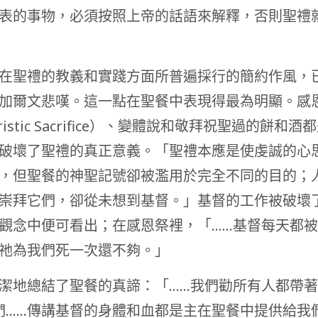
表的事物，必須按照上帝的話語來解釋，否則聖禮
在聖禮的教義和實踐方面所普遍採行的簡約作風，
加爾文悲嘆。這一點在聖餐中表現得最為明顯。感
aristic Sacrifice）、變體說和敬拜祝聖過的餅和
破壞了聖禮的真正意義。「聖禮本應是使虔誠的心
，但聖餐的神聖記號卻被濫用於完全不同的目的；
崇拜它們，卻從未想到基督。」基督的工作被破壞
觀念中便可看出；在感恩祭裡，「……基督每天都
祂為我們死一次還不夠。」
潔地總結了聖餐的真諦：「……我們勸所有人都帶
們……傳講基督的身體和血都是主在聖餐中提供給我