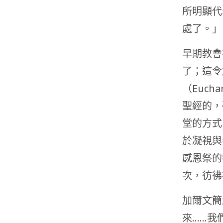
所明顯代
處了。」
早期教會
了；這令
（Euch
聖經的，
堂的方式
於凝視與
感恩祭的
次，彷彿
加爾文簡
來……我