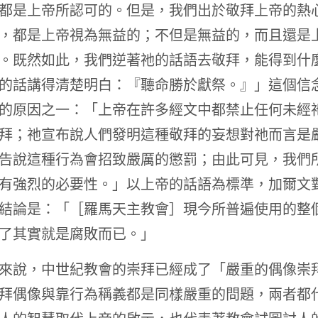
都是上帝所認可的。但是，我們出於敬拜上帝的熱
，都是上帝視為無益的；不但是無益的，而且還是
。既然如此，我們逆著祂的話語去敬拜，能得到什
的話講得清楚明白：『聽命勝於獻祭。』」這個信
的原因之一：「上帝在許多經文中都禁止任何未經
拜；祂宣布說人們發明這種敬拜的妄想對祂而言是
告說這種行為會招致嚴厲的懲罰；由此可見，我們
有強烈的必要性。」以上帝的話語為標準，加爾文
結論是：「［羅馬天主教會］現今所普遍使用的整
了其實就是腐敗而已。」
來說，中世紀教會的崇拜已經成了「嚴重的偶像崇
拜偶像與靠行為稱義都是同樣嚴重的問題，兩者都