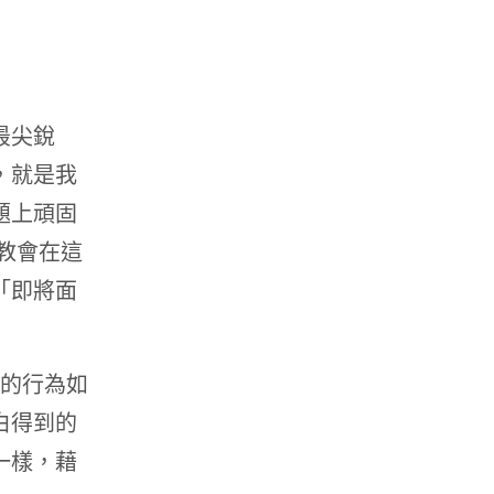
最尖銳
，就是我
題上頑固
教會在這
「即將面
人的行為如
白得到的
一樣，藉