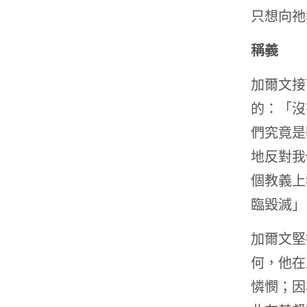
只想向祂
稱義
加爾文接
的：「沒
們究竟是
地反對我
個教義上
臨毀滅」
加爾文堅
何，他在
憐憫；因