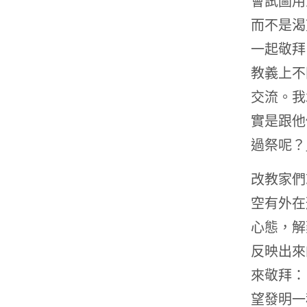
會試圖用
而不是渴
一起敬拜
教義上不
交流。我
實是跟他
過祭呢？
改教家們
空有外在
心態，解
反映出來
來敬拜：
望發明一