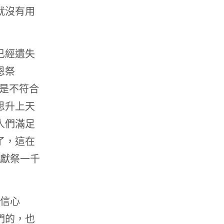
就沒有用
已經遺失
恩祭
酒都是不符合
思升上天
人們滿足
了，這在
被獻祭一千
著信心
們的，也