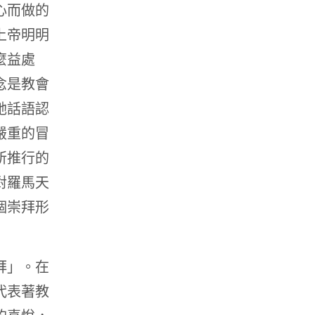
心而做的
上帝明明
麼益處
念是教會
祂話語認
嚴重的冒
所推行的
對羅馬天
個崇拜形
拜」。在
代表著教