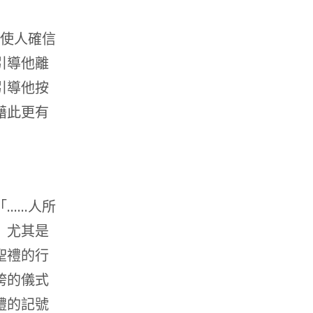
由使人確信
引導他離
引導他按
藉此更有
「……人所
」尤其是
聖禮的行
誇的儀式
禮的記號