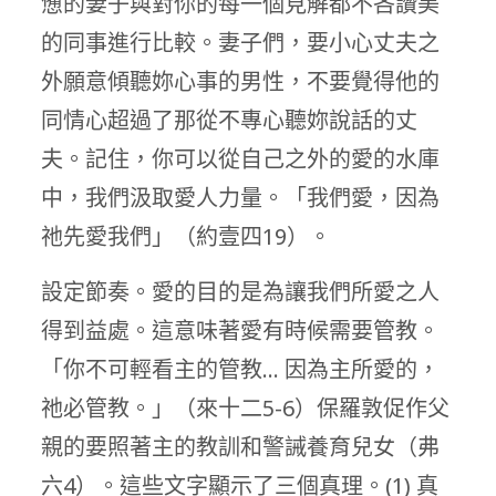
憊的妻子與對你的每一個見解都不吝讚美
的同事進行比較。妻子們，要小心丈夫之
外願意傾聽妳心事的男性，不要覺得他的
同情心超過了那從不專心聽妳說話的丈
夫。記住，你可以從自己之外的愛的水庫
中，我們汲取愛人力量。「我們愛，因為
祂先愛我們」（約壹四19）。
設定節奏。愛的目的是為讓我們所愛之人
得到益處。這意味著愛有時候需要管教。
「你不可輕看主的管教… 因為主所愛的，
祂必管教。」（來十二5-6）保羅敦促作父
親的要照著主的教訓和警誡養育兒女（弗
六4）。這些文字顯示了三個真理。(1) 真