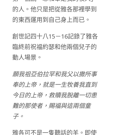
的人。他只是把從雅各那裡學到
的東西運用到自己身上而已。
創世記四十八15－16記錄了雅各
臨終前祝福約瑟和他兩個兒子的
動人場景。
願我祖亞伯拉罕和我父以撒所事
奉的上帝，就是一生牧養我直到
今日的上帝，救贖我脫離一切患
難的那使者，賜福與這兩個童
子。
雅各可不是一隻聽話的羊。即使