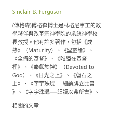
Sinclair B. Ferguson
(傅格森)傅格森博士是林格尼事工的教
學夥伴與改革宗神學院的系統神學校
長教授。他有許多著作，包括《成
熟》（Maturity）、《聖靈論》、
《全備的基督》、《唯獨在基督
裡》、《奉獻於神》（Devoted to
God）、《日光之上》、《磐石之
上》、《字字珠璣──細讀腓立比書
》、《字字珠璣──細讀以弗所書》。
相關的文章