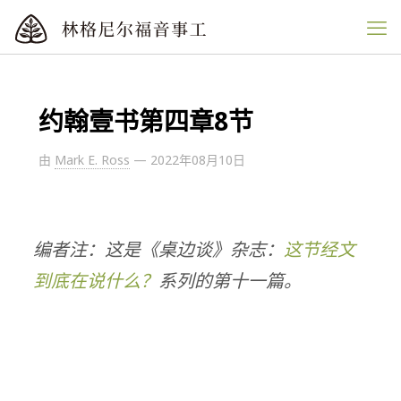
约翰壹书第四章8节
由
Mark E. Ross
—
2022年08月10日
编者注：这是《桌边谈》杂志：
这节经文
到底在说什么？
系列的第十一篇。