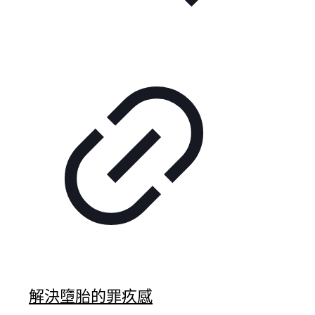
解決墮胎的罪疚感