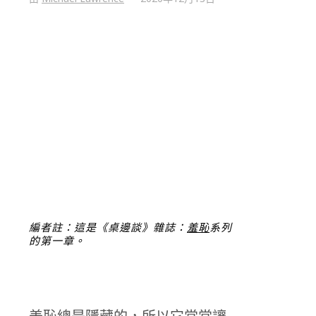
編者註：這是《桌邊談》雜誌：
羞恥
系列
的第一章。