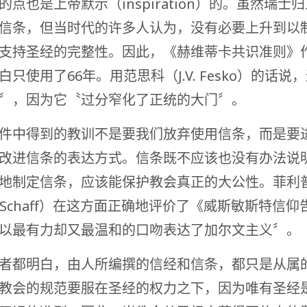
的点也是上帝默示（inspiration）的。虽然瑞士
信条，但当时代的许多人认为，没有必要上升到以
支持圣经的完整性。因此，《赫维蒂卡共识准则》
只使用了66年。用范思科（J.V. Fesko）的话说
〞，因为它〝过分窄化了正统的大门〞。
件中得到的教训不是要我们放弃使用信条，而是要
改进信条的表达方式。信条既不应该也没有办法说
地制定信条，应该能保护教会真正的大公性。菲利普
ip Schaff）在这方面正确地评价了《威斯敏斯特信
以最有力却又最温和的口吻表达了加尔文主义〞。
者都明白，由人所编撰的信经和信条，都只是从属
教会的规范要服在圣经的权力之下，因为唯有圣经