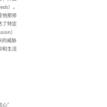
eeds
）。
亚他那修
达了特定
sion）
外来的威胁
仰和生活
信心〞