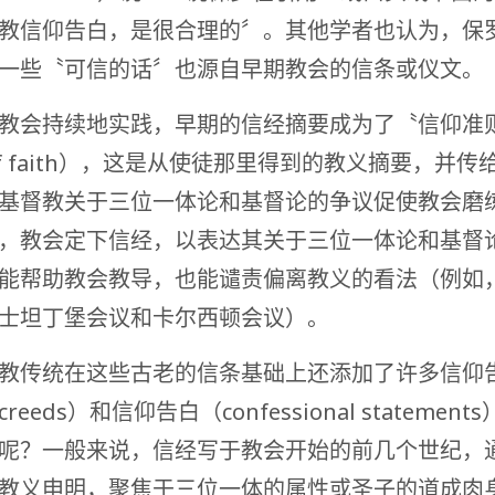
教信仰告白，是很合理的〞。其他学者也认为，保
一些〝可信的话〞也源自早期教会的信条或仪文。
教会持续地实践，早期的信经摘要成为了〝信仰准
 of faith），这是从使徒那里得到的教义摘要，并传
基督教关于三位一体论和基督论的争议促使教会磨
，教会定下信经，以表达其关于三位一体论和基督
能帮助教会教导，也能谴责偏离教义的看法（例如
士坦丁堡会议和卡尔西顿会议）。
教传统在这些古老的信条基础上还添加了许多信仰
eeds）和信仰告白（confessional statement
呢？一般来说，信经写于教会开始的前几个世纪，
教义申明，聚焦于三位一体的属性或圣子的道成肉