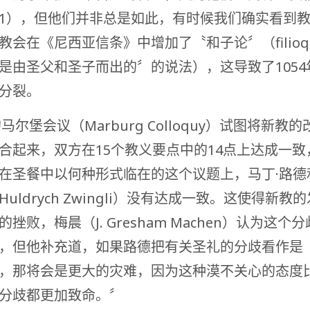
1），但他们并非总是如此，有时候我们确实看到
教会在《尼西亚信条》中增加了〝和子论〞（filioq
是由圣父和圣子而出的〞的说法），这导致了1054
分裂。
的马尔堡会议（Marburg Colloquy）试图将新教
合起来，双方在15个教义要点中的14点上达成一致
在圣餐中以何种形式临在的这个议题上，马丁·路德
uldrych Zwingli）没有达成一致。这使得新教
挫败，梅晨（J. Gresham Machen）认为这个
，但他补充道，如果路德把有关圣礼的分歧看作是
，那将会是更大的灾难，因为这种漠不关心的态度
分歧都更加致命。〞