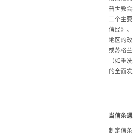
普世教会
三个主要
信经》。
地区的改革
或苏格兰信
（如重洗
的全面发
当信条遇
制定信条