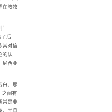
罗在教牧
则〞
给了后
练其对信
论的认
，尼西亚
告白。那
s）之间有
通常是非
身，并且