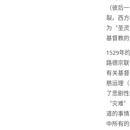
（彼后一
裂。西方
为〝圣灵
基督教的
1529年
路德宗联
有关基督
慈运理（H
了悲剧性的
〝灾难〞
道的事情
中所有的