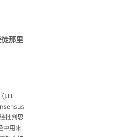
使徒那里
J.H.
sensus
圣经批判思
经中用来