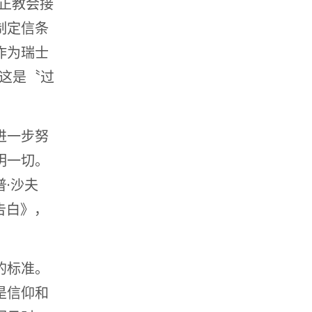
归正教会接
制定信条
作为瑞士
，这是〝过
进一步努
明一切。
·沙夫
仰告白》，
的标准。
是信仰和