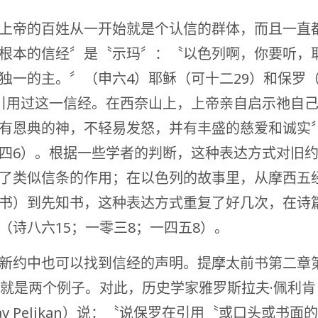
上帝的百姓从一开始就是个认信的群体，而且一直
根本的信经〞是〝示玛〞：〝以色列啊，你要听，
独一的主。〞（申六4）耶稣（可十二29）和保罗（
引用过这一信经。在西奈山上，上帝亲自启示祂自
有恩典的神，不轻易发怒，并有丰盛的慈爱和诚实
四6）。根据一些学者的判断，这种表达方式对旧
了类似信条的作用；在以色列的故事里，从摩西五
书）到先知书，这种表达方式重复了好几次，在诗
（诗八六15；一零三8；一四五8）。
新约中也可以找到信经的声明。提摩太前书第二章
节就是两个例子。对此，历史学家雅罗斯拉夫·佩利肯
slav Pelikan）说：〝说保罗在引用〝或口头或书