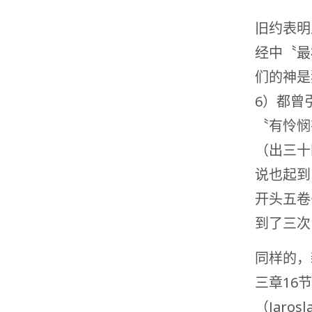
旧约表明
经中〝最
们的神是
6）都曾
〝有怜悯
（出三十
说也起到
开头五卷
到了三次
同样的，
三章16
（Jaro