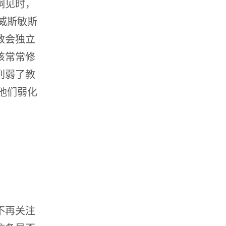
洞见时，
威斯敏斯
教会独立
该常常修
削弱了教
他们弱化
不再关注