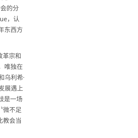
教会的分
ue，认
年东西方
的改革宗和
，唯独在
和乌利希·
的发展遇上
分歧是一场
〝微不足
比教会当