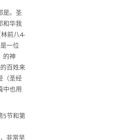
都是。圣
耶和华我
林前八4-
己是一位
〞的神
约的百姓来
经（圣经
篇中也用
第5节和第
面的，非常早